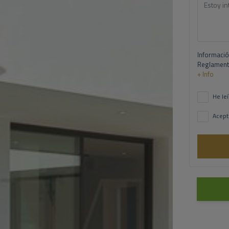
Informació
Reglamento
+ Info
He leí
Acept