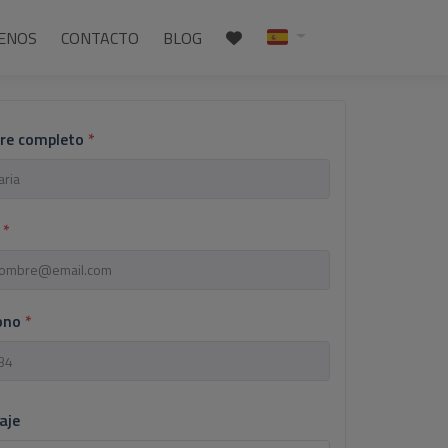
ENOS
CONTACTO
BLOG
re completo
*
l
*
fono
*
aje