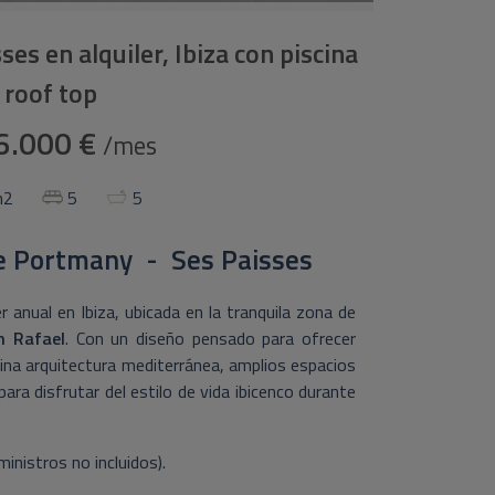
sses en alquiler, Ibiza con piscina
 roof top
6.000 €
/mes
m2
5
5
e Portmany - Ses Paisses
ler anual en Ibiza, ubicada en la tranquila zona de
n Rafael
. Con un diseño pensado para ofrecer
bina arquitectura mediterránea, amplios espacios
ra disfrutar del estilo de vida ibicenco durante
nistros no incluidos).