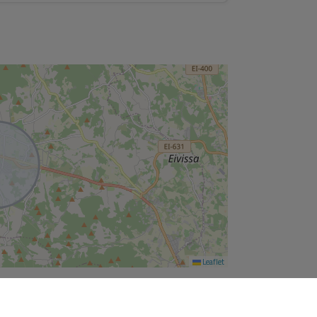
sos
so directo a piscina y exterior
o a terrazas
da del mismo tamaño
Leaflet
nco con doble acristalamiento
ciza