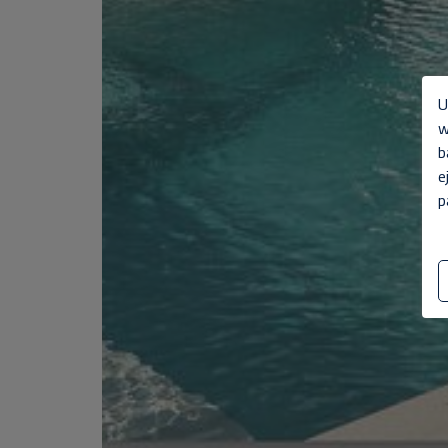
U
w
b
e
p