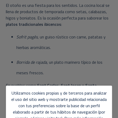
El otoño es una fiesta para los sentidos. La cocina local se
llena de productos de temporada como setas, calabazas,
higos y boniatos. Es la ocasión perfecta para saborear los
platos tradicionales ibicencos
:
Sofrit pagès
, un guiso rústico con carne, patatas y
hierbas aromáticas.
Borrida de rajada
, un plato marinero típico de los
meses frescos.
En pueblos como
Sant Carles
,
Sant Josep
o
Santa
Gertrudis
, los restaurantes locales ofrecen menús más
Utilizamos cookies propias y de terceros para analizar
relajados, donde la comida se disfruta sin prisa y las
el uso del sitio web y mostrarte publicidad relacionada
conversaciones fluyen.
con tus preferencias sobre la base de un perfil
elaborado a partir de tus hábitos de navegación (por
Recomendación KUM:
visita los mercados agrícolas de