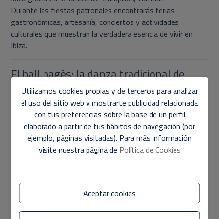
Durante las fiestas patronales encontrarás ferias
gastronómicas, artesanía, conciertos y actividades
culturales que muestran la verdadera esencia de vivir en
Ibiza.
El ball pagès: la danza tradicional de
Ibiza
Utilizamos cookies propias y de terceros para analizar
el uso del sitio web y mostrarte publicidad relacionada
Si hay una tradición que define a la isla, es el
ball pagès
, una
con tus preferencias sobre la base de un perfil
danza declarada Patrimonio Cultural Inmaterial. Con trajes
elaborado a partir de tus hábitos de navegación (por
típicos, música en vivo y un ambiente festivo, este baile
ejemplo, páginas visitadas). Para más información
forma parte de la mayoría de celebraciones de septiembre.
visite nuestra página de
Política de Cookies
Para quienes se mudan a Ibiza, conocer estas tradiciones
es una forma de conectar con la identidad y raíces de la isla.
Vivir en Ibiza: mucho más que tener una
Aceptar cookies
casa