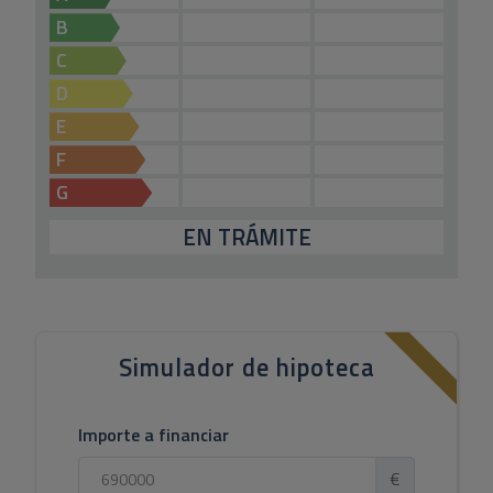
B
C
D
E
F
G
EN TRÁMITE
Simulador de hipoteca
Importe a financiar
€