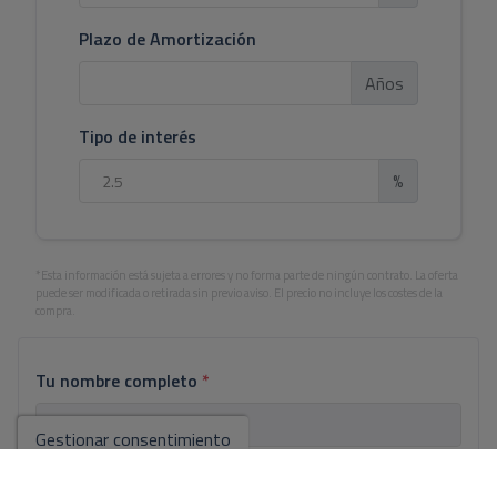
Plazo de Amortización
Años
Tipo de interés
%
*Esta información está sujeta a errores y no forma parte de ningún contrato. La oferta
puede ser modificada o retirada sin previo aviso. El precio no incluye los costes de la
compra.
Tu nombre completo
*
Gestionar consentimiento
Tu email
*