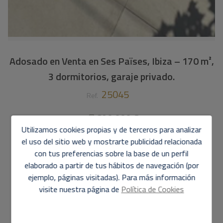
Adosado en Venta en Ses Païses, Ibiza – 170 m²,
3 dormitorios, garaje privado.
25045
Ref.
690.000 €
Utilizamos cookies propias y de terceros para analizar
170 m2
3
3
el uso del sitio web y mostrarte publicidad relacionada
con tus preferencias sobre la base de un perfil
Casa pareada
en
elaborado a partir de tus hábitos de navegación (por
ejemplo, páginas visitadas). Para más información
Sant Josep de sa Talaia - Ses Paisses
visite nuestra página de
Política de Cookies
Impresionante adosado en venta de
170 m²
en
Ses
Païses
, Ibiza, disponible a la venta con KUM IBIZA
AGENCY.