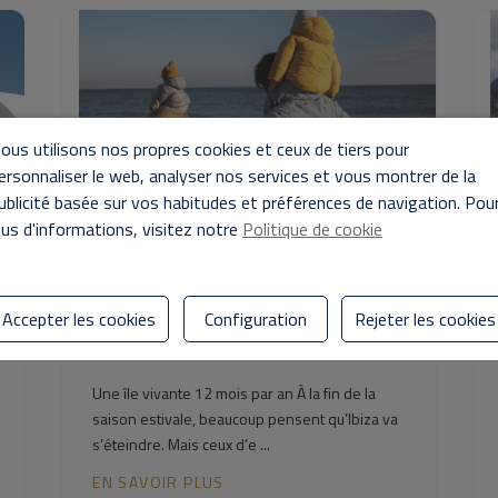
ous utilisons nos propres cookies et ceux de tiers pour
ersonnaliser le web, analyser nos services et vous montrer de la
ublicité basée sur vos habitudes et préférences de navigation. Pou
lus d'informations, visitez notre
Politique de cookie
04/11/2025
Accepter les cookies
Configuration
Rejeter les cookies
L’hiver à Ibiza : l’autre côté de l’île
qui vous fait tomber ...
Une île vivante 12 mois par an À la fin de la
saison estivale, beaucoup pensent qu’Ibiza va
s’éteindre. Mais ceux d’e ...
EN SAVOIR PLUS