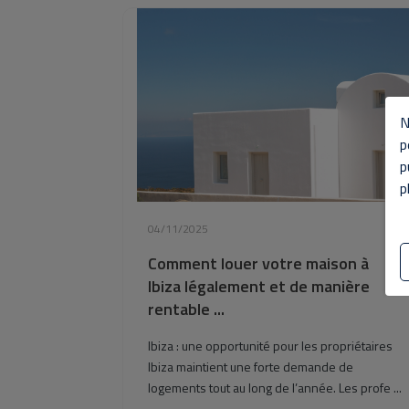
N
p
p
p
04/11/2025
Comment louer votre maison à
Ibiza légalement et de manière
rentable ...
Ibiza : une opportunité pour les propriétaires
Ibiza maintient une forte demande de
logements tout au long de l’année. Les profe ...